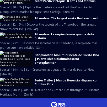
Giant Pacific Octopus: 8 arms and 9 brains
Special | 30m 2s | Explore the mysterious world of the Giant Pacific
Octopus with marine biologist René Carbajal. (30m 2s)
Titanoboa: The largest snake that ever lived
Special | 32m 54s | Discover the secrets of the Titanoboa - the largest
snake to ever live. (32m 54s)
Titanoboa: La serpiente más grande de la
historia
Special | 23m | Descubre los secretos de la Titanoboa, la serpiente más
grande que haya existido. (23m)
Fitoplancton bioluminiscente de Puerto Rico
| Puerto Rico's bioluminescent
phytoplankton
Special | 34m 11s | Sumérgete en las aguas brillantes de Puerto Rico.
(34m 11s)
Series Trailer | Mes de Herencia Hispana con
Cumbre Kids
Special | 2m 1s | Join PBS Nature and Cumbre Kids throughout Hispanic
Heritage Month. (2m 1s)