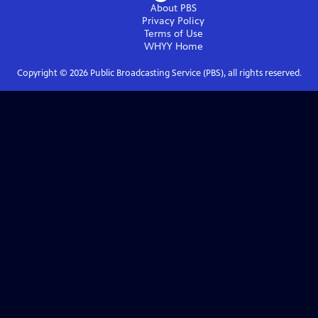
About PBS
Privacy Policy
Terms of Use
WHYY
Home
Copyright ©
2026
Public Broadcasting Service (PBS), all rights reserved.