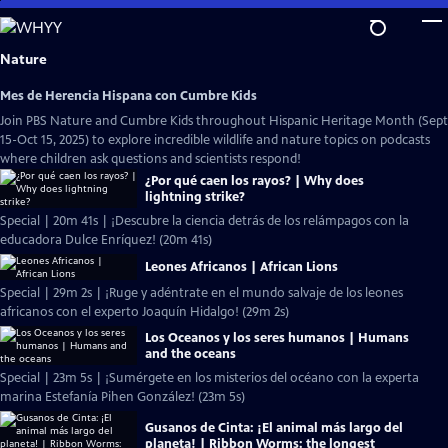
Skip
to
Main
Nature
Content
Mes de Herencia Hispana con Cumbre Kids
Join PBS Nature and Cumbre Kids throughout Hispanic Heritage Month (Sept
15-Oct 15, 2025) to explore incredible wildlife and nature topics on podcasts
where children ask questions and scientists respond!
¿Por qué caen los rayos? | Why does
lightning strike?
Special | 20m 41s | ¡Descubre la ciencia detrás de los relámpagos con la
educadora Dulce Enríquez! (20m 41s)
Leones Africanos | African Lions
Special | 29m 2s | ¡Ruge y adéntrate en el mundo salvaje de los leones
africanos con el experto Joaquín Hidalgo! (29m 2s)
Los Oceanos y los seres humanos | Humans
and the oceans
Special | 23m 5s | ¡Sumérgete en los misterios del océano con la experta
marina Estefanía Pihen González! (23m 5s)
Gusanos de Cinta: ¡El animal más largo del
planeta! | Ribbon Worms: the longest